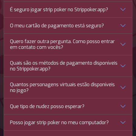
É seguro jogar strip poker no Strippoker.app?
O meu cartão de pagamento está seguro?
Quero fazer outra pergunta. Como posso entrar
em contato com vocês?
Quais são os métodos de pagamento disponíveis
no Strippoker.app?
Quantos personagens virtuais estão disponíveis
no jogo?
Que tipo de nudez posso esperar?
Posso jogar strip poker no meu computador?