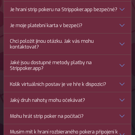
Je hraní strip pokeru na Strippoker.app bezpečné?
Je moje platební karta v bezpečí?
Chci položit jinou otázku. Jak vás mohu
kontaktovat?
Jaké jsou dostupné metody platby na
Strippoker.app?
Kolik virtuálních postav je ve hře k dispozici?
Jaký druh nahoty mohu očekávat?
Mohu hrát strip poker na počítači?
Musím mít k hraní rozbieraného pokera připojení k