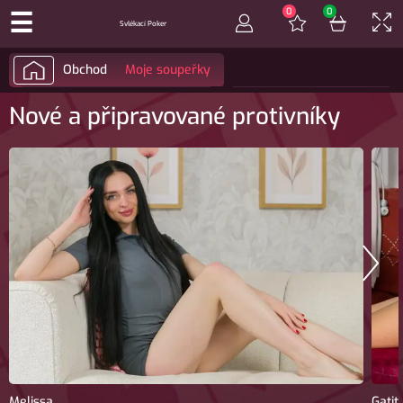
☰
0
0
Svlékací Poker
Obchod
Moje soupeřky
Varianty
Nové a připravované protivníky
Uplatnit kód produktu
Zásady
Kontakt s námi
Časté dotazy
O programu
Zásady ochrany soukromí
Čeština
Melissa
Gatit