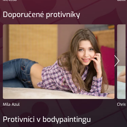
Doporučené protivníky
Mila Azul
Chris
Protivníci v bodypaintingu