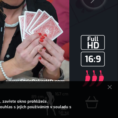
, zavřete okno prohlížeče.
ouhlas s jejich používáním v souladu s