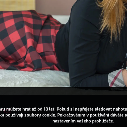
ru můžete hrát až od 18 let. Pokud si nepřejete sledovat nahotu
y používají soubory cookie. Pokračováním v používání dáváte s
nastavením vašeho prohlížeče.