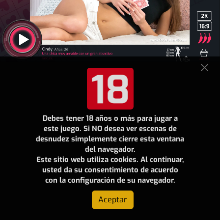
Debes tener 18 años o más para jugar a
este juego. Si NO desea ver escenas de
desnudez simplemente cierre esta ventana
del navegador.
Este sitio web utiliza cookies. Al continuar,
usted da su consentimiento de acuerdo
con la configuración de su navegador.
Aceptar