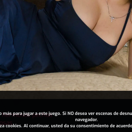
o más para jugar a este juego. Si NO desea ver escenas de desn
navegador.
liza cookies. Al continuar, usted da su consentimiento de acuerd