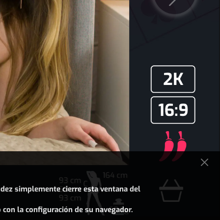
udez simplemente cierre esta ventana del
o con la configuración de su navegador.