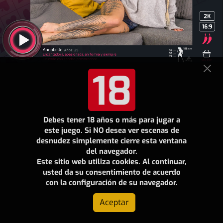
Debes tener 18 años o más para jugar a
este juego. Si NO desea ver escenas de
desnudez simplemente cierre esta ventana
del navegador.
Este sitio web utiliza cookies. Al continuar,
usted da su consentimiento de acuerdo
con la configuración de su navegador.
Aceptar