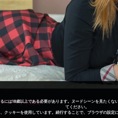
るには18歳以上である必要があります。ヌードシーンを見たくな
てください。
は、クッキーを使用しています。続行することで、ブラウザの設定