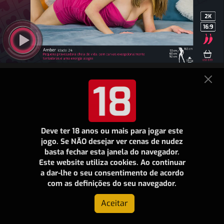
Deve ter 18 anos ou mais para jogar este
jogo. Se NÃO desejar ver cenas de nudez
basta fechar esta janela do navegador.
Este website utiliza cookies. Ao continuar
a dar-lhe o seu consentimento de acordo
com as definições do seu navegador.
Aceitar